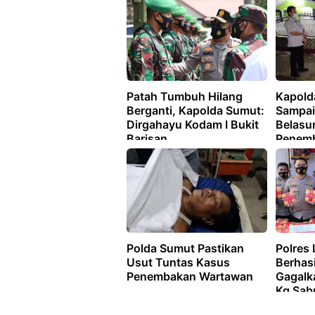
UU ITE
Patah Tumbuh Hilang
Kapold
Berganti, Kapolda Sumut:
Sampai
Dirgahayu Kodam I Bukit
Belasu
Barisan
Penem
Polda Sumut Pastikan
Polres
Usut Tuntas Kasus
Berhas
Penembakan Wartawan
Gagalk
Kg Sab
Ekstasi