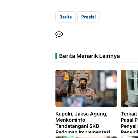
Berita
Presisi
Berita Menarik Lainnya
Kapolri, Jaksa Agung,
Terkai
Menkominfo
Pasal 
Tandatangani SKB
Penyel
Pedoman Implementasi
Penyid