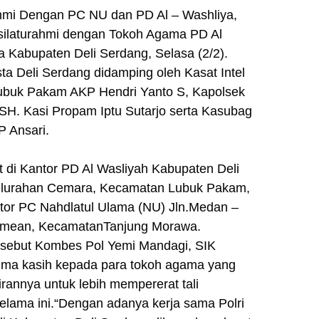
ahmi Dengan PC NU dan PD Al – Washliya,
silaturahmi dengan Tokoh Agama PD Al
 Kabupaten Deli Serdang, Selasa (2/2).
ta Deli Serdang didamping oleh Kasat Intel
ubuk Pakam AKP Hendri Yanto S, Kapolsek
H. Kasi Propam Iptu Sutarjo serta Kasubag
 Ansari.
at di Kantor PD Al Wasliyah Kabupaten Deli
Kelurahan Cemara, Kecamatan Lubuk Pakam,
tor PC Nahdlatul Ulama (NU) Jln.Medan –
mean, KecamatanTanjung Morawa.
tersebut Kombes Pol Yemi Mandagi, SIK
ima kasih kepada para tokoh agama yang
rannya untuk lebih mempererat tali
 selama ini.“Dengan adanya kerja sama Polri