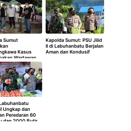
a Sumut
Kapolda Sumut: PSU Jilid
kan
II di Labuhanbatu Berjalan
ngkawa Kasus
Aman dan Kondusif
bakan Wartawan
 Labuhanbatu
il Ungkap dan
an Peredaran 60
u dan 2000 Butir