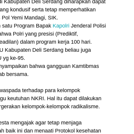
di Kabupaten Deli Serdang diharapkan dapat
ang kondusif serta tetap memperhatikan
s Pol Yemi Mandagi, SIK.
h satu Program Bapak
Kapolri
Jenderal Polisi
ahwa Polri yang presisi (Prediktif,
eadilan) dalam program kerja 100 hari.
 Kabupaten Deli Serdang beliau juga
 yg ke-95.
menyampaikan bahwa gangguan Kamtibmas
wab bersama.
 waspada terhadap para kelompok
gu keutuhan NKRI. Hal itu dapat dilakukan
rgerakan kelompok-kelompok radikalisme.
esta mengajak agar tetap menjaga
h baik ini dan menaati Protokol kesehatan